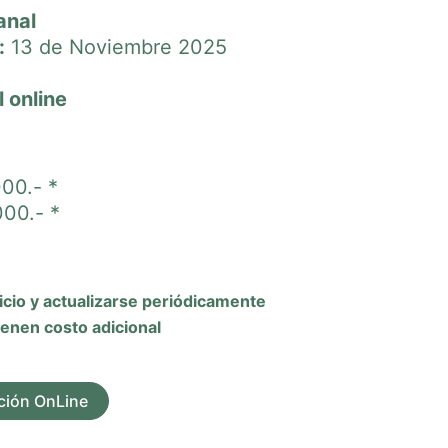
anal
:
13 de Noviembre 2025
 online
000.- *
000.- *
icio y a
ctualizarse periódicamente
ienen costo adicional
pción OnLine